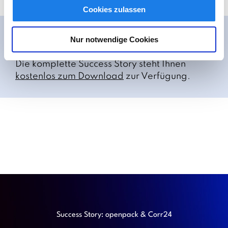
Cookies zulassen
Lesen Sie alle Details!
Nur notwendige Cookies
Die komplette Success Story steht Ihnen
kostenlos zum Download
zur Verfügung.
Success Story: openpack & Corr24