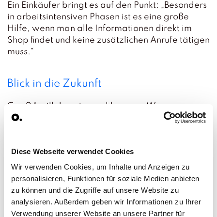
Ein Einkäufer bringt es auf den Punkt: „Besonders
in arbeitsintensiven Phasen ist es eine große
Hilfe, wenn man alle Informationen direkt im
Shop findet und keine zusätzlichen Anrufe tätigen
muss.“
Blick in die Zukunft
Corr24 will den eingeschlagenen Weg
weitergehen. Der Markenshop auf dem
openpack Marketplace soll ausgebaut werden,
mit erweiterten Funktionen, neuen
Diese Webseite verwendet Cookies
Produktbildern und zusätzlichen Artikeln.
Langfristig sollen alle Bestellungen digital
Wir verwenden Cookies, um Inhalte und Anzeigen zu
abgewickelt werden.
personalisieren, Funktionen für soziale Medien anbieten
zu können und die Zugriffe auf unsere Website zu
Je komplexer Produktionsanlagen werden,
analysieren. Außerdem geben wir Informationen zu Ihrer
desto wichtiger wird ein transparenter und
Verwendung unserer Website an unsere Partner für