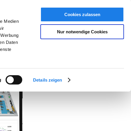
ent für dein Ressourcen- & Energiemanagement – Nur 
 UNIVERSUM
DEMOTERMIN BUCHEN
ANMELDEN/REGISTRIEREN
Cookies zulassen
le Medien
ir
Nur notwendige Cookies
, Werbung
ren Daten
ienste
g
Details zeigen