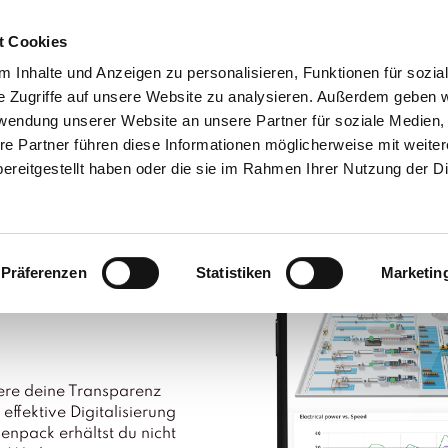
Wie ein digitaler Assist
t Cookies
DATENPLATTFORM
DIGITALE LÖSUNGEN
PARTNER
 Inhalte und Anzeigen zu personalisieren, Funktionen für sozia
e Zugriffe auf unsere Website zu analysieren. Außerdem geben w
rwendung unserer Website an unsere Partner für soziale Medien
re Partner führen diese Informationen möglicherweise mit weite
ereitgestellt haben oder die sie im Rahmen Ihrer Nutzung der D
n-Verbräuche. Für
Präferenzen
Statistiken
Marketin
s
gere deine Transparenz
ffektive Digitalisierung
npack erhältst du nicht